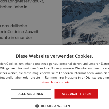
 das Langwieserviadukt,
tischen Bahn in
 das idyllische
enieße deine Auszeit
ente in einer der
Diese Webseite verwendet Cookies.
 einem atemberaubenden
horn.
den Cookies, um Inhalte und Anzeigen zu personalisieren und unseren Date
. Wir geben Informationen über Ihre Nutzung unserer Website auch an unser
rtner weiter, die diese möglicherweise mit anderen Informationen kombiniere
itgestellt haben oder die sie im Rahmen Ihrer Nutzung ihrer Dienste gesam
Datenschutzrichtlinie
ALLE ABLEHNEN
ALLE AKZEPTIEREN
DETAILS ANZEIGEN
Indoorpool (beheizt)