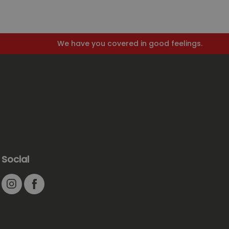
We have you covered in good feelings.
Social
Instagram
Facebook