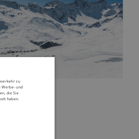
nverkehr zu
e Werbe- und
n, die Sie
melt haben.