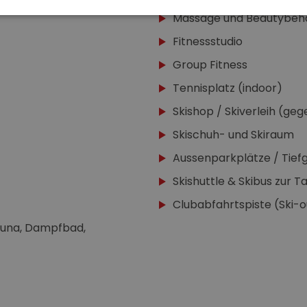
Massage und Beautybeh
Fitnessstudio
Group Fitness
Tennisplatz (indoor)
Skishop / Skiverleih (ge
Skischuh- und Skiraum
Aussenparkplätze / Tie
Skishuttle & Skibus zur T
Clubabfahrtspiste (Ski-o
auna, Dampfbad,