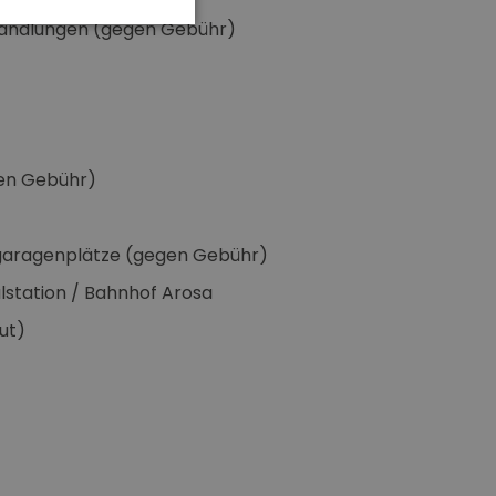
andlungen (gegen Gebühr)
gen Gebühr)
fgaragenplätze (gegen Gebühr)
alstation / Bahnhof Arosa
ut)