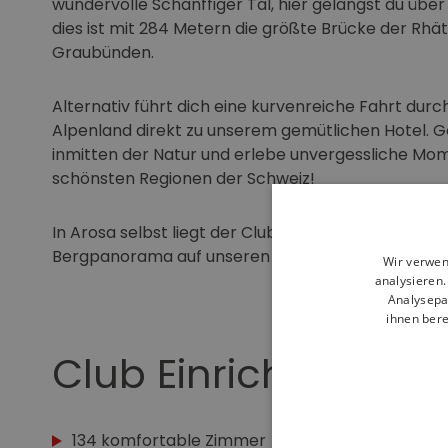
wundervolle Schanffiger Tal, hier gelangst du über
dies ist mit 284 Metern die größte Brücke der Rhä
Graubünden.
Alternativ führt dich eine kurvenreiche Fahrt durch
Alpenland direkt zu unserem gemütlichen Hotel. G
inmitten der Natur und erlebe unvergessliche Mom
schönsten Regionen der Schweiz!
In Arosa selbst liegt der Club ruhig gelegen mit
Bergpanorama auf unseren Heimberg das Schiess
Wir verwen
analysieren
Analysepa
ihnen bere
Club Einrichtung
134 komfortable Zimmer