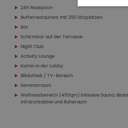
24h Rezeption
Buffetrestaurant mit 250 Sitzplätzen
Bar
Schirmbar auf der Terrasse
Night Club
Activity Lounge
Kamin in der Lobby
Bibliothek / TV-Bereich
Seminarraum
Wellnessbereich (450qm) inklusive Sauna, Bios
Infrarotkabine und Ruheraum